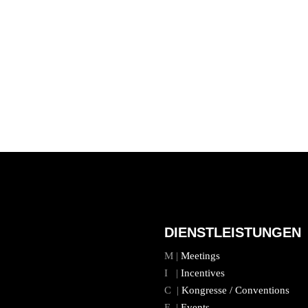
DIENSTLEISTUNGEN
M |
Meetings
I |
Incentives
C |
Kongresse / Conventions
E |
Events