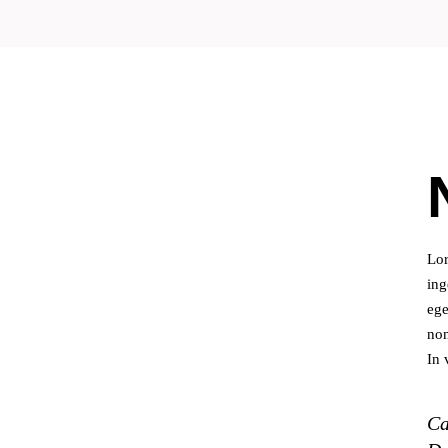
Lor
ing
ege
non
In 
Ca