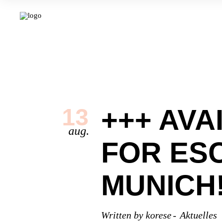
+++ AV
13
aug.
FOR ES
MUNICH!
Written by
korese
Aktuelles