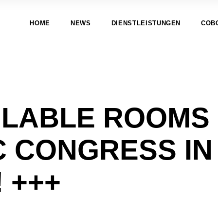
HOME
NEWS
DIENSTLEISTUNGEN
COB
AILABLE ROOMS
C CONGRESS IN
 +++