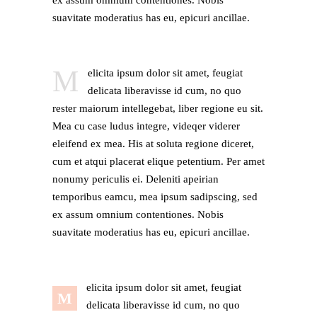
ex assum omnium contentiones. Nobis
suavitate moderatius has eu, epicuri ancillae.
M
elicita ipsum dolor sit amet, feugiat
delicata liberavisse id cum, no quo
rester maiorum intellegebat, liber regione eu sit.
Mea cu case ludus integre, videqer viderer
eleifend ex mea. His at soluta regione diceret,
cum et atqui placerat elique petentium. Per amet
nonumy periculis ei. Deleniti apeirian
temporibus eamcu, mea ipsum sadipscing, sed
ex assum omnium contentiones. Nobis
suavitate moderatius has eu, epicuri ancillae.
elicita ipsum dolor sit amet, feugiat
M
delicata liberavisse id cum, no quo